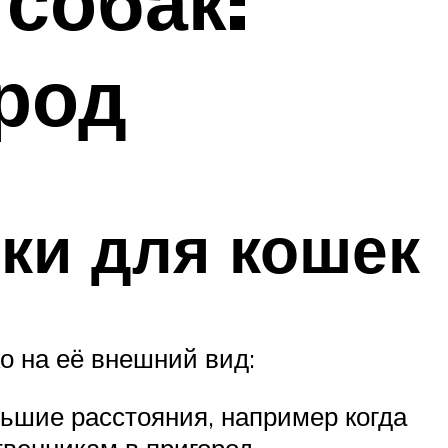
собак:
ород
ки для кошек
о на её внешний вид:
льшие расстояния, например когда
твенникам в пригород.