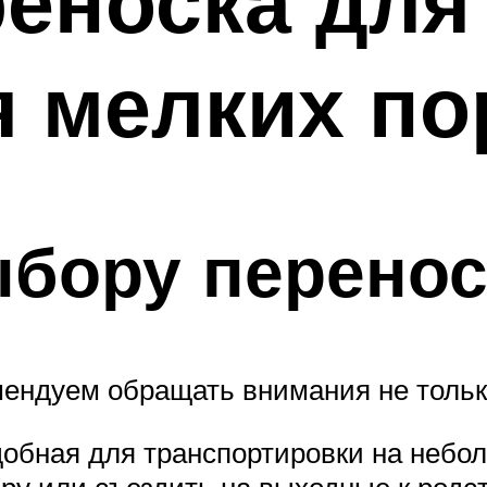
еноска для 
я мелких п
бору перенос
ендуем обращать внимания не тольк
добная для транспортировки на небо
ру или съездить на выходные к родс