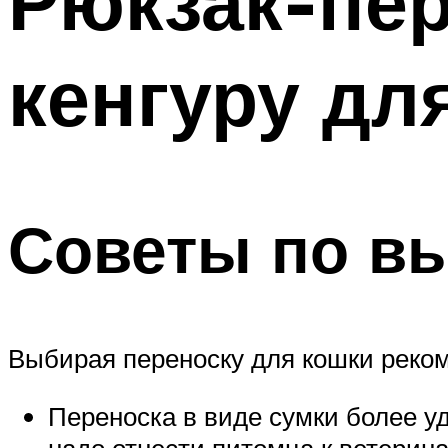
Рюкзак-пер
кенгуру дл
Советы по вы
Выбирая переноску для кошки реком
Переноска в виде сумки более у
надо отнести питомца к ветерина