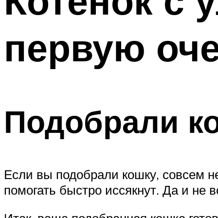
Котенок с 
первую оч
Подобрали ко
Если вы подобрали кошку, совсем н
помогать быстро иссякнут. Да и не 
Итак, ваша подобранная кошка готов