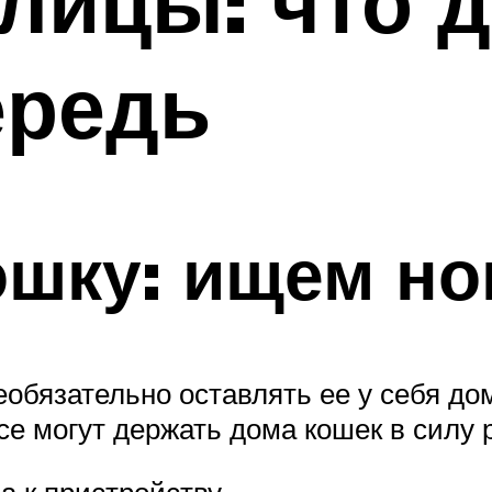
улицы: что 
ередь
шку: ищем но
еобязательно оставлять ее у себя д
все могут держать дома кошек в силу 
а к пристройству.