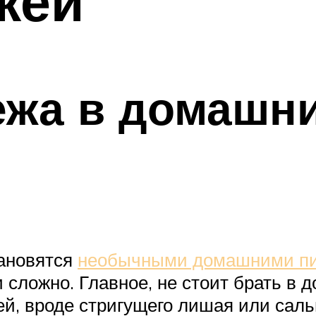
жей
жа в домашни
тановятся
необычными домашними п
 сложно. Главное, не стоит брать в д
й, вроде стригущего лишая или саль