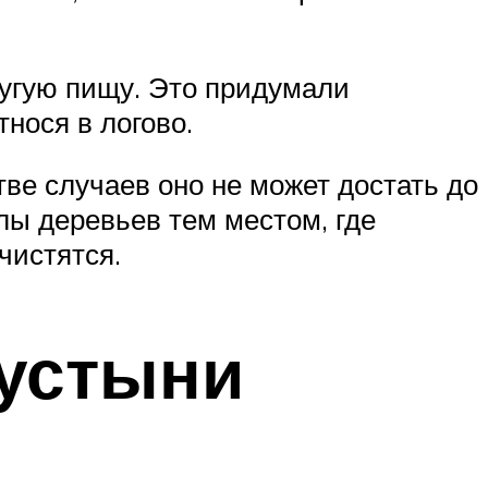
ругую пищу. Это придумали
нося в логово.
тве случаев оно не может достать до
олы деревьев тем местом, где
чистятся.
пустыни