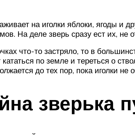
аживает на иголки яблоки, ягоды и д
в. На деле зверь сразу ест их, не от
ючках что-то застряло, то в большинс
 кататься по земле и тереться о ств
жается до тех пор, пока иголки не о
йна зверька 