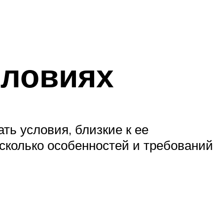
словиях
ть условия, близкие к ее
есколько особенностей и требований