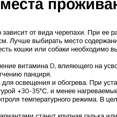
места прожива
 зависит от вида черепахи. При ее 
м. Лучше выбирать место содержания
есть кошки или собаки необходимо в
ение витамина D, влияющего на усво
ягчению панциря.
для освещения и обогрева. При уст
турой +30-35°С, и менее нагреваемы
нтроля температурного режима. В це
ариантами станут крупная галька ил