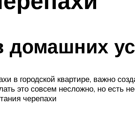
черепахи
в домашних у
и в городской квартире, важно созда
ать это совсем несложно, но есть н
итания черепахи