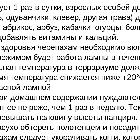
ет 1 раз в сутки, взрослых особей д
, одуванчики, клевер, другая трава)
 абрикос, арбуз, кабачки, огурцы, бо
добавлять витамины и кальций.
здоровья черепахам необходимо вкл
ежимом будет работа лампы в течени
ная температура в террариуме должн
емя температура снижается ниже +20
асной лампой.
при домашнем содержании нуждаются 
т ее не реже, чем 1 раз в неделю. Т
ревышать половину высоты панциря. 
асухо обтереть полотенцем и посадит
ахам следует укорачивать когти, кот