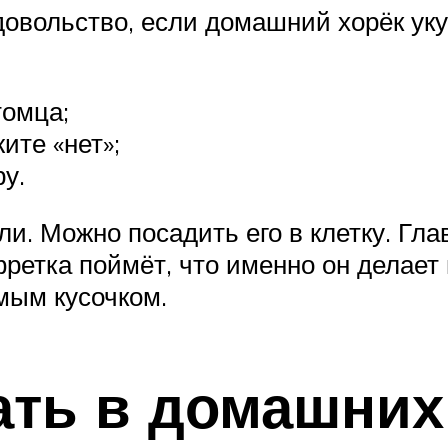
овольство, если домашний хорёк укус
томца;
ите «нет»;
ру.
али. Можно посадить его в клетку. Гл
 фретка поймёт, что именно он делает 
омым кусочком.
ать в домашних