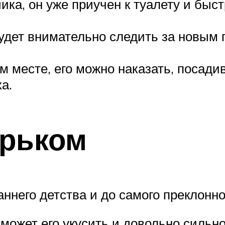
ика, он уже приучен к туалету и быс
 будет внимательно следить за новы
м месте, его можно наказать, посадив
а.
орьком
ннего детства и до самого преклонно
 может его укусить и довольно силь