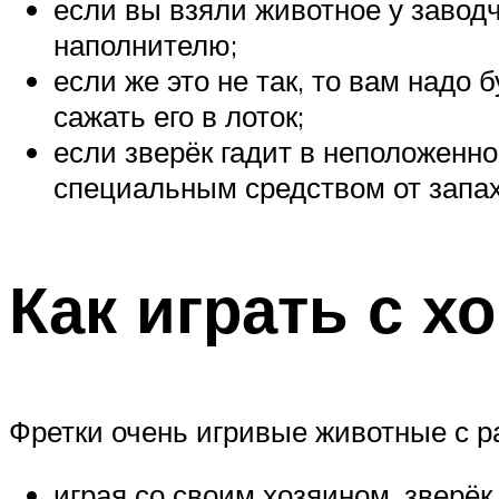
если вы взяли животное у заводч
наполнителю;
если же это не так, то вам надо
сажать его в лоток;
если зверёк гадит в неположенно
специальным средством от запах
Как играть с х
Фретки очень игривые животные с ра
играя со своим хозяином, зверёк