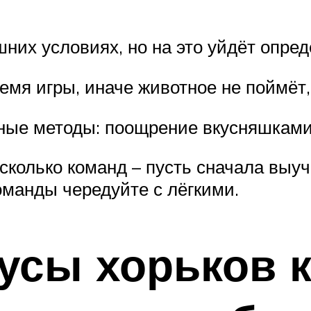
них условиях, но на это уйдёт опред
емя игры, иначе животное не поймёт,
зные методы: поощрение вкусняшками
есколько команд – пусть сначала выу
оманды чередуйте с лёгкими.
усы хорьков 