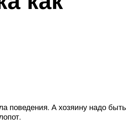
а как
ла поведения. А хозяину надо быть
лопот.