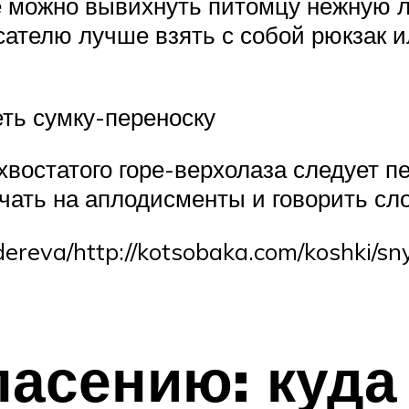
 можно вывихнуть питомцу нежную лап
сателю лучше взять с собой рюкзак ил
ть сумку-переноску
востатого горе-верхолаза следует пе
ечать на аплодисменты и говорить сл
-dereva/http://kotsobaka.com/koshki/sn
асению: куда