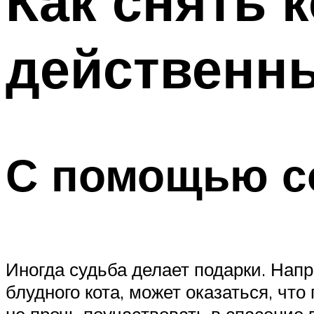
Как снять к
действенн
С помощью с
Иногда судьба делает подарки. Напри
блудного кота, может оказаться, чт
не прочь поучаствовать в спасение 