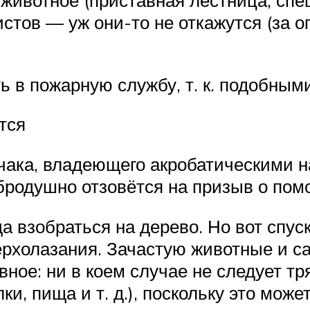
животное (приставная лестница, спец
ов — уж они-то не откажутся (за о
ь в пожарную службу, т. к. подобны
тся
чака, владеющего акробатическими н
обродушно отзовётся на призыв о по
да взобраться на дерево. Но вот спус
рхолазания. Зачастую животные и са
ное: ни в коем случае не следует тр
и, пища и т. д.), поскольку это мож