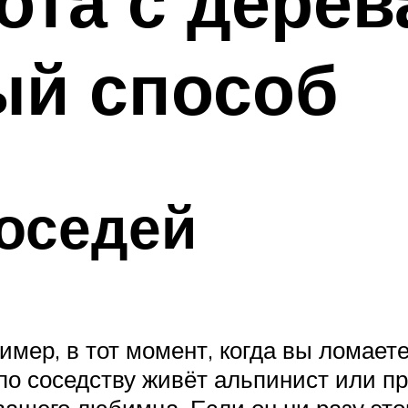
ота с дерев
ый способ
оседей
мер, в тот момент, когда вы ломаете 
о по соседству живёт альпинист или 
вашего любимца. Если он ни разу это