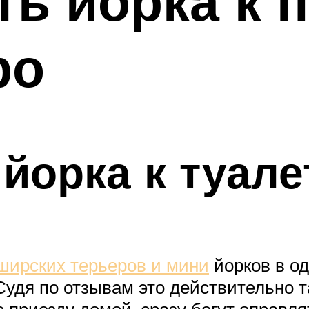
ть йорка к 
ро
йорка к туале
ширских терьеров и мини
йорков в од
 Судя по отзывам это действительно т
о приезду домой, сразу бегут оправля