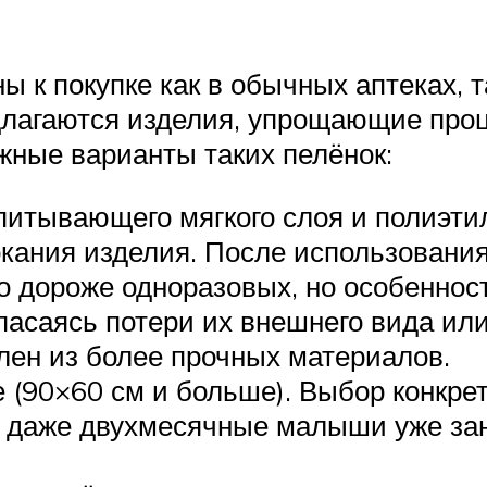
к покупке как в обычных аптеках, та
лагаются изделия, упрощающие проц
ные варианты таких пелёнок:
питывающего мягкого слоя и полиэти
окания изделия. После использовани
о дороже одноразовых, но особеннос
опасаясь потери их внешнего вида и
лен из более прочных материалов.
 (90×60 см и больше). Выбор конкрет
ях даже двухмесячные малыши уже з