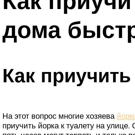
Как приучи
дома быст
Как приучить 
На этот вопрос многие хозяева
йорк
приучить йорка к туалету на улице.
пять часов могут терпеть и только п