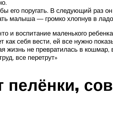
но.
обы его поругать. В следующий раз он
ать малыша — громко хлопнув в лад
 что и воспитание маленького ребенк
 как себя вести, ей все нужно показ
ая жизнь не превратилась в кошмар,
труд, все перетрут»
 пелёнки, со