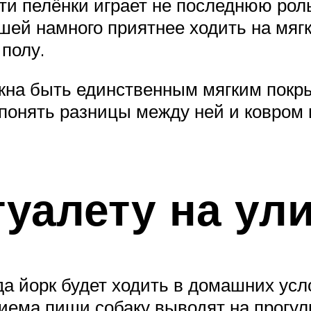
сти пелёнки играет не последнюю рол
шей намного приятнее ходить на мягк
полу.
жна быть единственным мягким покры
 понять разницы между ней и ковром
туалету на ул
да йорк будет ходить в домашних усл
иема пищи собаку выводят на прогулку