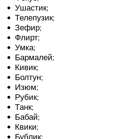
Ушастик;
Телепузик;
Зефир;
Флирт;
Умка;
Бармалей;
Кивик;
Болтун;
Изюм;
Рубик;
Танк;
Бабай;
Квики;
Бублик;