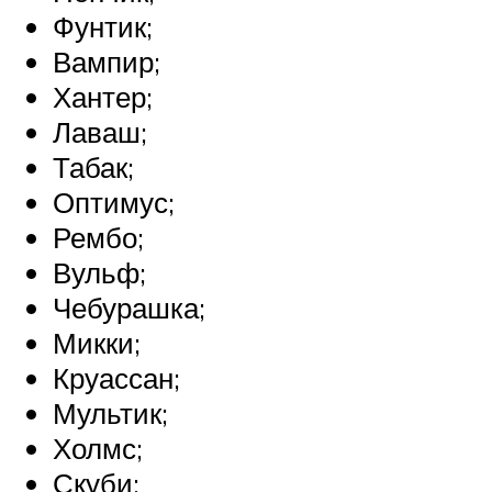
Фунтик;
Вампир;
Хантер;
Лаваш;
Табак;
Оптимус;
Рембо;
Вульф;
Чебурашка;
Микки;
Круассан;
Мультик;
Холмс;
Скуби;