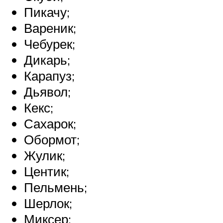
Пикачу;
Вареник;
Чебурек;
Дикарь;
Карапуз;
Дьявол;
Кекс;
Сахарок;
Обормот;
Жулик;
Центик;
Пельмень;
Шерлок;
Миксер;