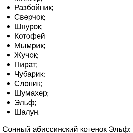
Разбойник;
Сверчок;
Шнурок;
Котофей;
Мымрик;
Жучок;
Пират;
Чубарик;
Слоник;
Шумахер;
Эльф;
Шалун.
Сонный абиссинский котенок Эльф: