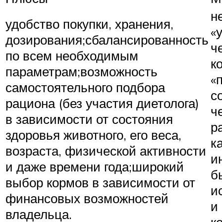
н
удобство покупки, хранения,
«
дозирования;сбалансированность
ч
по всем необходимым
к
параметрам;возможность
«
самостоятельного подбора
с
рациона (без участия диетолога)
ч
в зависимости от состояния
р
здоровья животного, его веса,
к
возраста, физической активности
и
и даже времени года;широкий
б
выбор кормов в зависимости от
и
финансовых возможностей
и
владельца.
к