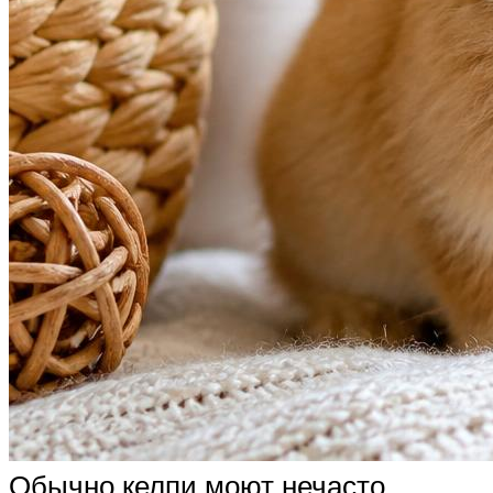
Обычно келпи моют нечасто,