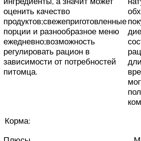
ингредиенты, а значит может
нат
оценить качество
обх
продуктов;свежеприготовленные
пок
порции и разнообразное меню
дие
ежедневно;возможность
сос
регулировать рацион в
рац
зависимости от потребностей
дл
питомца.
вре
мог
по
ком
Корма:
Плюсы
М