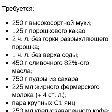
Требуется:
250 г высокосортной муки;
125 г порошкового какао;
2 ч. л. без горки разрыхляющего
порошка;
1 ч. л. без верха соды;
450 г сливочного 82%-ого
масла;
750 г пудры из сахара;
225 мл жирного фермерского
молока (+ 4 ст. л.);
пара крупных С1 яиц;
250 мл крепкозаваренного кофе;