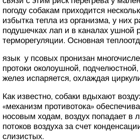
погоду собакам приходится нескол
избытка тепла из организма, у них 
подушечках лап и в каналах ушной 
терморегуляции. Основная теплоотд
язык у псовых пронизан многочисле
протоки околоушной, подчелюстной,
желез испаряется, охлаждая циркул
Как известно, собаки вдыхают возд
«механизм противотока» обеспечива
носовым ходам, воздух попадает в 
потоков воздуха за счет конденсац
слизистых.