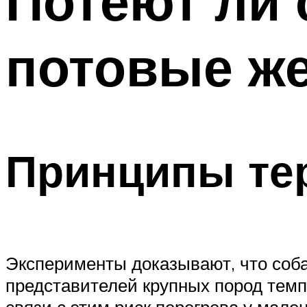
Потеют ли 
потовые ж
Принципы тер
Эксперименты доказывают, что соба
представителей крупных пород темпе
связи с этим риск перегрева у мале