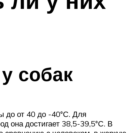
 ли у них
у собак
 до от 40 до -40°С. Для
д она достигает 38,5-39,5°С. В
По сравнению с человеком, в жаркую