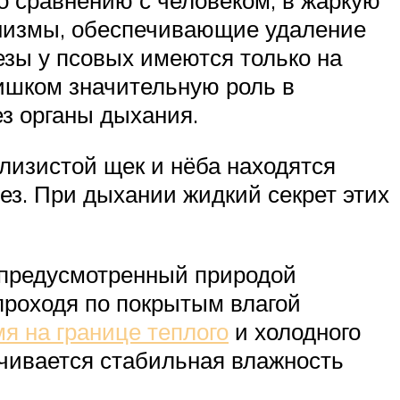
анизмы, обеспечивающие удаление
езы у псовых имеются только на
лишком значительную роль в
з органы дыхания.
лизистой щек и нёба находятся
з. При дыхании жидкий секрет этих
т предусмотренный природой
проходя по покрытым влагой
я на границе теплого
и холодного
ечивается стабильная влажность