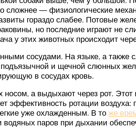
ько сложнее ― физиологические мех
развиты гораздо слабее. Потовые жел
раковины, но последние играют не с
ача у этих животных происходит чере
нными сосудами. На языке, а также с
 подъязычной и щечной слюнных желе
ирующую в сосудах кровь.
ух носом, а выдыхают через рот. Это
ет эффективность ротации воздуха: 
легкие уже охлажденным. В то
же врем
ии водяных паров при дыхании обесп