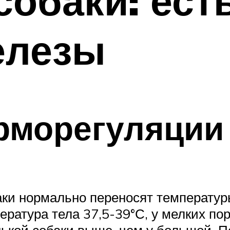
собаки: есть
елезы
морегуляции 
ки нормально переносят температуры
ратура тела 37,5-39°С, у мелких поро
нькой собаки выше, чем у большой. 