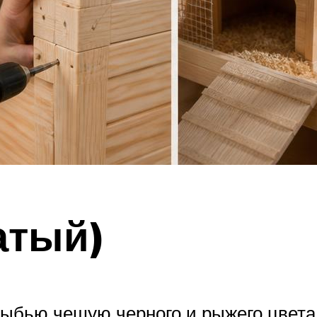
атый)
ыбью чешую черного и рыжего цвета.