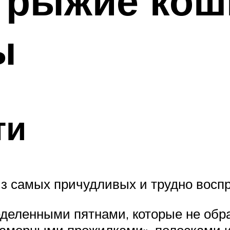
 рыжие кош
ы
ти
з самых причудливых и трудно восп
деленными пятнами, которые не обра
раморными прожилками», полосками 