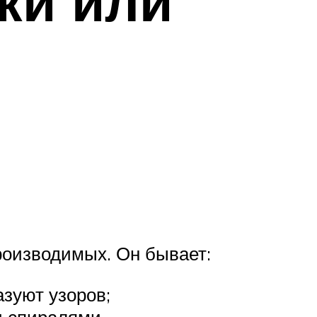
ки или
роизводимых. Он бывает:
зуют узоров;
и спиралями.