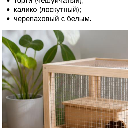
калико (лоскутный);
черепаховый с белым.