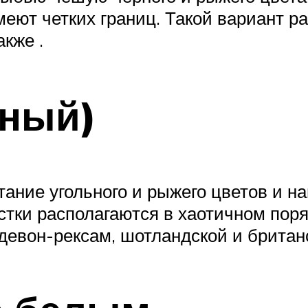
меют четких границ. Такой вариант р
акже .
тный)
тание угольного и рыжего цветов и н
ки располагаются в хаотичном поряд
 девон-рексам, шотландской и британ