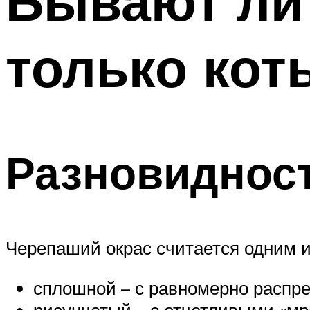
Бывают ли
только кот
Разновиднос
Черепаший окрас считается одним и
сплошной – с равномерно распре
рисунчатый – с отчетливыми «м