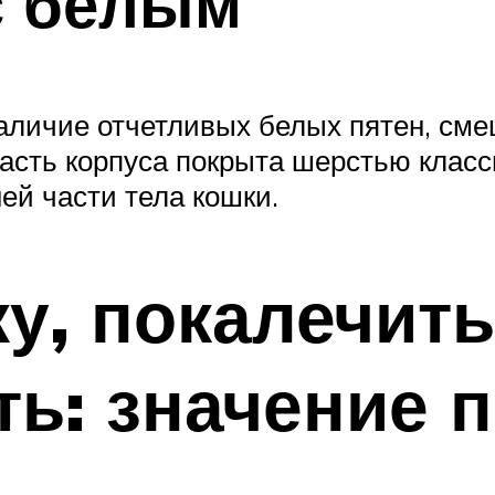
с белым
наличие отчетливых белых пятен, см
асть корпуса покрыта шерстью класс
ей части тела кошки.
у, покалечить
ть: значение 