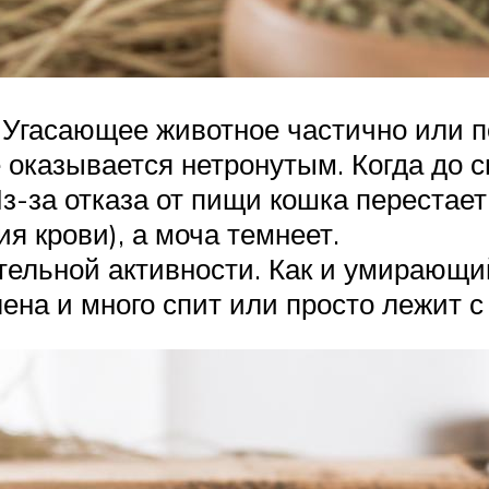
Угасающее животное частично или по
 оказывается нетронутым. Когда до 
з-за отказа от пищи кошка перестае
я крови), а моча темнеет.
ательной активности. Как и умирающи
лена и много спит или просто лежит 