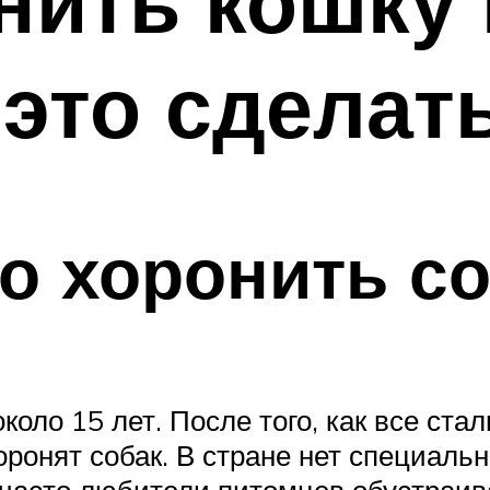
нить кошку 
это сделат
о хоронить с
оло 15 лет. После того, как все стал
 хоронят собак. В стране нет специал
асто любители питомцев обустраива