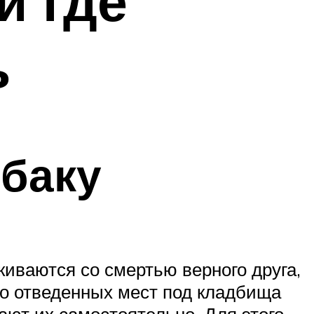
и где
ь
обаку
киваются со смертью верного друга,
ьно отведенных мест под кладбища
ют их самостоятельно. Для этого