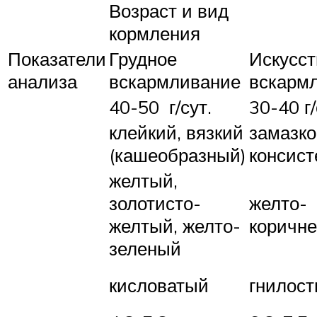
Возраст и вид
кормления
Показатели
Грудное
Искусст
анализа
вскармливание
вскарм
40-50 г/сут.
30-40 г/
клейкий, вязкий
замазк
(кашеобразный)
консис
желтый,
золотисто-
желто-
желтый, желто-
коричн
зеленый
кисловатый
гнилос