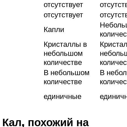
отсутствует
отсутст
отсутствует
отсутст
Неболь
Капли
количес
Кристаллы в
Криста
небольшом
неболь
количестве
количес
В небольшом
В небо
количестве
количес
единичные
единич
Кал, похожий на