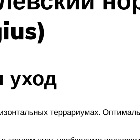
левский но
ius)
 уход
оризонтальных террариумах. Оптимал
в теплом углу, необходимо поддержив