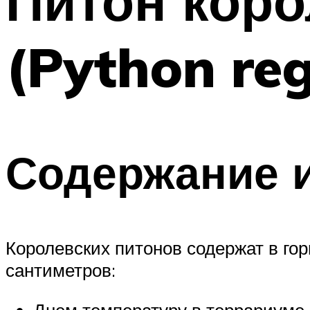
Питон коро
(Python reg
Содержание и
Королевских питонов содержат в г
сантиметров:
Днем температуру в террариуме, 