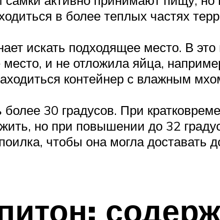
ходиться в более теплых частях тер
ает искать подходящее место. В это
 место, и не отложила яйца, наприме
находиться контейнер с влажным мхом
 более 30 градусов. При кратковрем
ить, но при повышении до 32 градусо
оилка, чтобы она могла доставать до
питон: содерж