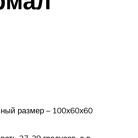
рмал
ьный размер – 100х60х60
ать 27-29 градусов, а в