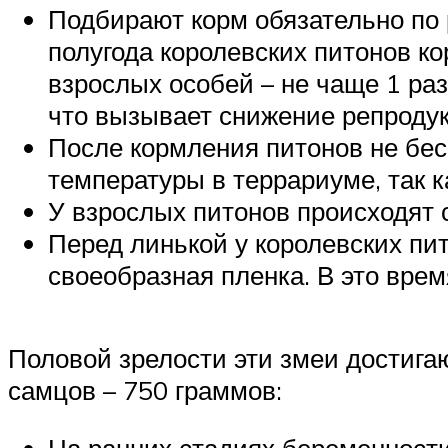
Подбирают корм обязательно по р
полугода королевских питонов ко
взрослых особей – не чаще 1 ра
что вызывает снижение репродук
После кормления питонов не бес
температуры в террариуме, так к
У взрослых питонов происходят 
Перед линькой у королевских пито
своеобразная пленка. В это вре
Половой зрелости эти змеи достига
самцов – 750 граммов:
На ранних стадиях беременности