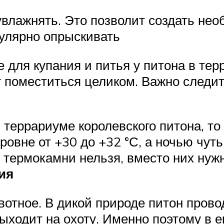
 увлажнять. Это позволит создать не
улярно опрыскивать
е для купания и питья у питона в те
г поместиться целиком. Важно следит
 террариуме королевского питона, то
овне от +30 до +32 °С, а ночью чуть
 термокамни нельзя, вместо них нуж
ия
вотное. В дикой природе питон пров
выходит на охоту. Именно поэтому в 