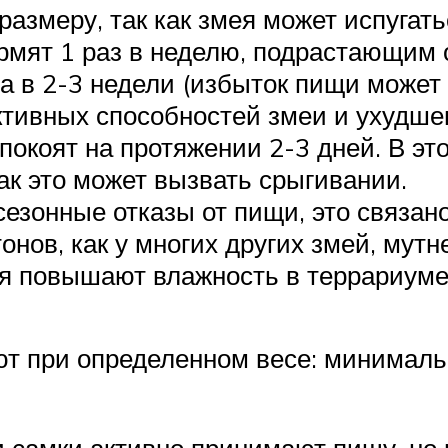
азмеру, так как змея может испугать
рмят 1 раз в неделю, подрастающим о
за в 2-3 недели (избыток пищи может
тивных способностей змеи и ухудшен
покоят на протяжении 2-3 дней. В эт
ак это может вызвать срыгивании.
сезонные отказы от пищи, это связан
нов, как у многих других змей, мутн
мя повышают влажность в террариуме
ют при определенном весе: минимальн
 самки активно принимают пищу, но 