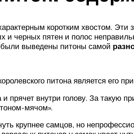
 характерным коротким хвостом. Эти
х и черных пятен и полос неправил
и были выведены питоны самой
разн
оролевского питона является его пр
а и прячет внутри голову. За такую п
тоном-мячом».
чуть крупнее самцов, но непрофесси