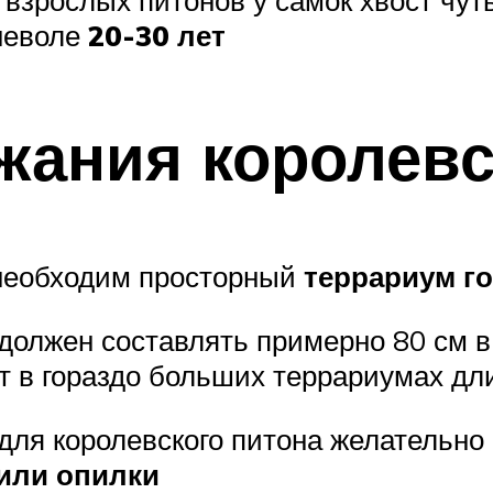
 взрослых питонов у самок хвост чут
неволе
20-30 лет
жания королевс
 необходим просторный
террариум г
олжен составлять примерно 80 см в 
ат в гораздо больших террариумах дл
 для королевского питона желательно
 или опилки