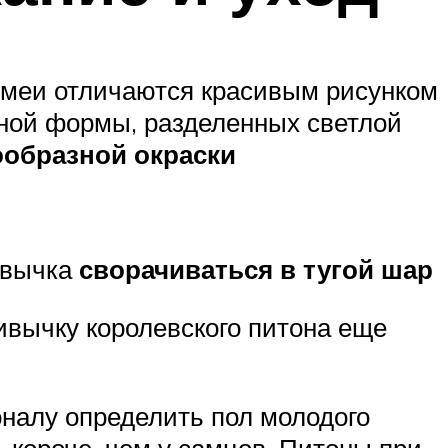
 змеи отличаются красивым рисунком
ьной формы, разделенных светлой
ообразной окраски
ивычка
сворачиваться в тугой шар
ривычку королевского питона еще
оналу определить пол молодого