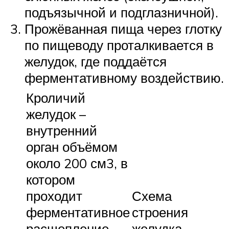
подъязычной и подглазничной).
Прожёванная пища через глотку
по пищеводу проталкивается в
желудок, где поддаётся
ферментативному воздействию.
Кроличий
желудок –
внутренний
орган объёмом
около 200 см3, в
котором
проходит
Схема
ферментативное
строения
расщепление
желудка