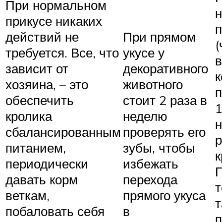
При нормальном
прикусе никаких
п
действий не
При прямом
(
требуется. Все, что
укусе у
в
зависит от
декоративного
к
хозяина, – это
животного
п
обеспечить
стоит 2 раза в
1
кролика
неделю
н
сбалансированным
проверять его
р
питанием,
зубы, чтобы
к
периодически
избежать
давать корм
перехода
т
веткам,
прямого укуса
т
побаловать себя
в
п