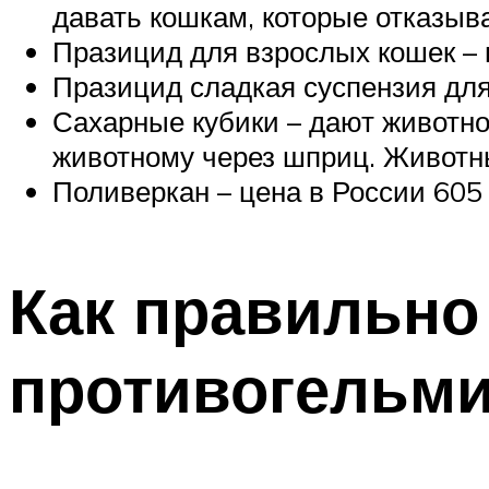
давать кошкам, которые отказыва
Празицид для взрослых кошек – ц
Празицид сладкая суспензия для к
Сахарные кубики – дают животно
животному через шприц. Животны
Поливеркан – цена в России 605 р
Как правильно
противогельми