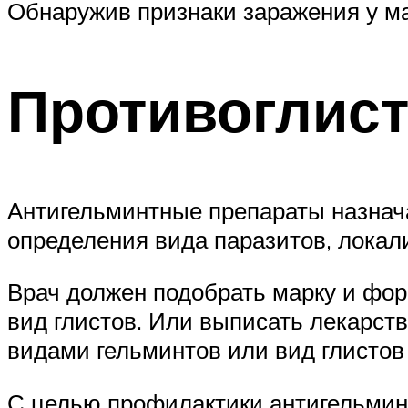
Обнаружив признаки заражения у ма
Противоглис
Антигельминтные препараты назнача
определения вида паразитов, локал
Врач должен подобрать марку и фор
вид глистов. Или выписать лекарст
видами гельминтов или вид глистов
С целью профилактики антигельминт