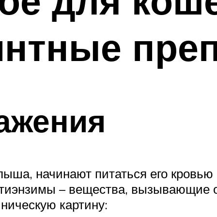
ое для коше
интные пре
ажения
ыша, начинают питаться его кровью и
нтиэнзимы – вещества, вызывающие о
ническую картину: