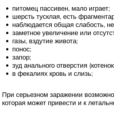
питомец пассивен, мало играет;
шерсть тусклая, есть фрагмента
наблюдается общая слабость, не
заметное увеличение или отсутс
газы, вздутие живота;
понос;
запор;
зуд анального отверстия (котенок
в фекалиях кровь и слизь;
При серьезном заражении возможно 
которая может привести и к летальн