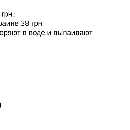
грн.;
раине 38 грн.
воряют в воде и выпаивают
о