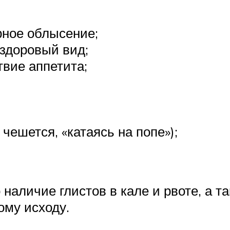
рное облысение;
здоровый вид;
твие аппетита;
 чешется, «катаясь на попе»);
наличие глистов в кале и рвоте, а т
ому исходу.