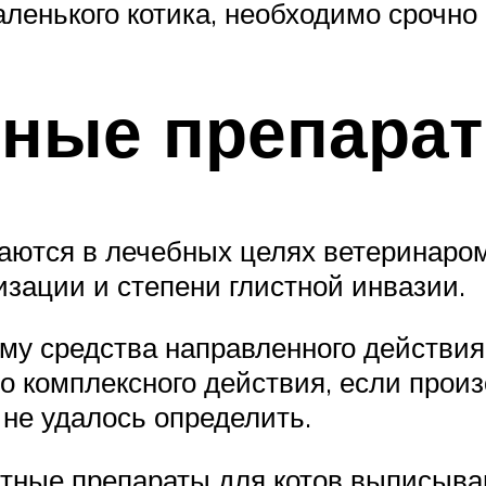
ленького котика, необходимо срочно
тные препарат
ются в лечебных целях ветеринаром
изации и степени глистной инвазии.
му средства направленного действи
во комплексного действия, если про
 не удалось определить.
ные препараты для котов выписывают