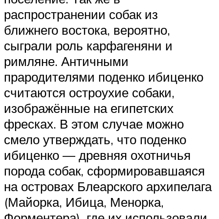
распространении собак из
ближнего востока, вероятно,
сыграли роль карфагеняни и
римляне. Античными
прародителями поденко ибиценко
считаются остроухие собаки,
изображённые на египетских
фресках. В этом случае можно
смело утверждать, что поденко
ибиценко ― древняя охотничья
порода собак, сформировавшаяся
на островах Блеарского архипелага
(Майорка, Ибица, Менорка,
Форментера), где их использовали