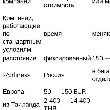
компании
или м
стоимость
Компании,
работающие
по
время
меня
стандартным
условиям
расстояние
фиксированный
150 —
в баг
«Airlines»
Россия
отдел
Европа
50 — 150 EUR
2 400 — 14 400
из Таиланда
ТНВ