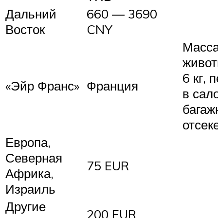
Дальний
660 — 3690
Восток
CNY
Масса
живот
6 кг, 
«Эйр Франс»
Франция
в сал
багаж
отсек
Европа,
Северная
75 EUR
Африка,
Израиль
Другие
200 EUR