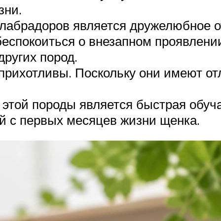
зни.
абрадоров является дружелюбное от
беспокоиться о внезапном проявлении
других пород.
прихотливы. Поскольку они имеют от
ой породы является быстрая обучае
й с первых месяцев жизни щенка.