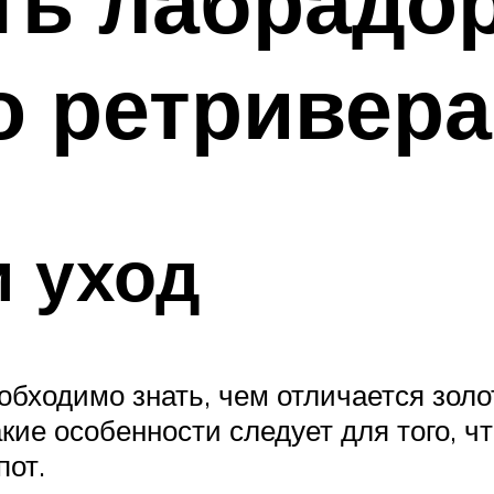
ть лабрадор
о ретривера
 уход
бходимо знать, чем отличается золо
кие особенности следует для того, 
пот.