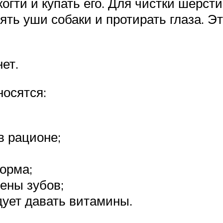
огти и купать его. Для чистки шерст
ять уши собаки и протирать глаза. 
ет.
осятся:
в рационе;
орма;
ены зубов;
ует давать витамины.