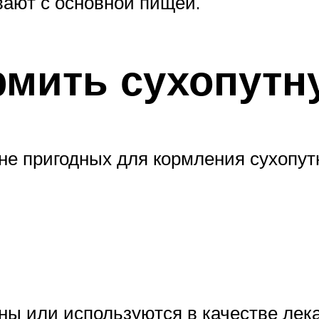
вают с основной пищей.
рмить сухопутн
не пригодных для кормления сухопут
чны или используются в качестве лек