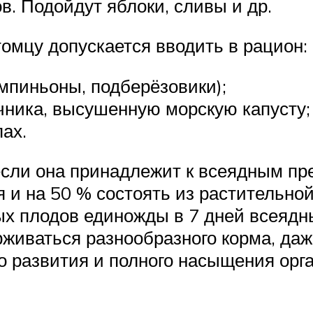
в. Подойдут яблоки, сливы и др.
мцу допускается вводить в рацион:
мпиньоны, подберёзовики);
чника, высушенную морскую капусту;
ах.
сли она принадлежит к всеядным п
я и на 50 % состоять из растительно
ых плодов единожды в 7 дней всеяд
рживаться разнообразного корма, да
го развития и полного насыщения ор