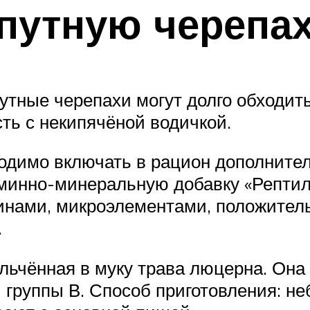
опутную черепа
путные черепахи могут долго обходит
ть с некипячёной водичкой.
одимо включать в рацион дополните
минно-минеральную добавку «Рептил
нами, микроэлементами, положитель
.
льчённая в муку трава люцерна. Она
 группы В. Способ приготовления: н