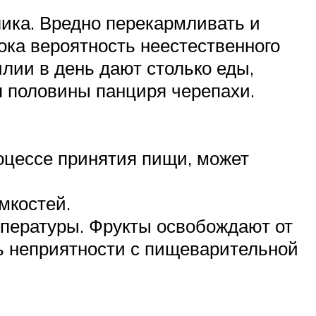
ика. Вредно перекармливать и
ка вероятность неестественного
илии в день дают столько еды,
я половины панциря черепахи.
оцессе принятия пищи, может
ёмкостей.
мпературы. Фрукты освобождают от
чь неприятности с пищеварительной