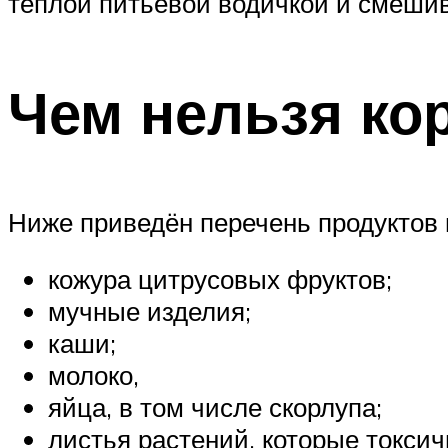
тёплой питьевой водичкой и смеши
Чем нельзя ко
Ниже приведён перечень продуктов 
кожура цитрусовых фруктов;
мучные изделия;
каши;
молоко,
яйца, в том числе скорлупа;
листья растений, которые токси