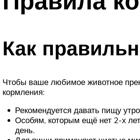
Правила к
Как правильн
Чтобы ваше любимое животное пре
кормления:
Рекомендуется давать пищу утром
Особям, которым ещё нет 2-х ле
день.
Для пищи применяют чистые мис