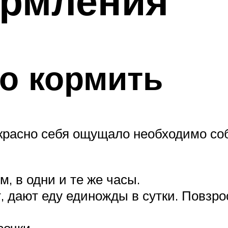
ормления
о кормить
красно себя ощущало необходимо с
, в одни и те же часы.
т, дают еду единожды в сутки. Повзр
очки.