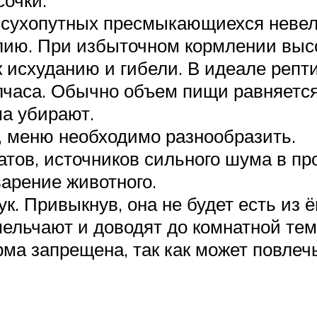
х сухопутных пресмыкающиехся невел
лию. При избыточном кормлении высо
 исхуданию и гибели. В идеале репт
олчаса. Обычно объем пищи равняетс
а убирают.
, меню необходимо разнообразить.
тов, источников сильного шума в пр
арение животного.
к. Привыкнув, она не будет есть из 
мельчают и доводят до комнатной те
орма запрещена, так как может повле