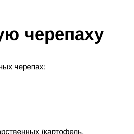
ую черепаху
ных черепах:
арственных (картофель,