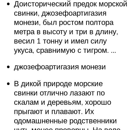
Доисторический предок морской
свинки, джозефоартигазия
монези, был ростом полтора
метра в высоту и три в длину,
весил 1 тонну и имел силу
укуса, сравнимую с тигром. …
джозефоартигазия монези
В дикой природе морские
свинки отлично лазают по
скалам и деревьям, хорошо
прыгают и плавают. Их
одомашненные родственники
чуть менее проворны. На воле