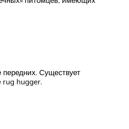
е передних. Существует
 rug hugger.