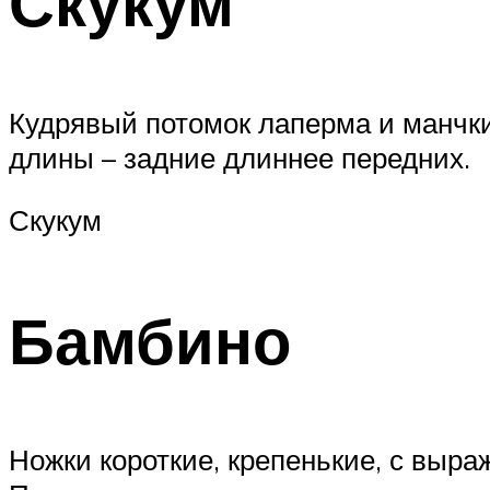
Скукум
Кудрявый потомок лаперма и манчки
длины – задние длиннее передних.
Скукум
Бамбино
Ножки короткие, крепенькие, с выр