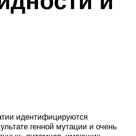
идности и
братии идентифицируются
ультате генной мутации и очень
шечных» питомцев, имеющих