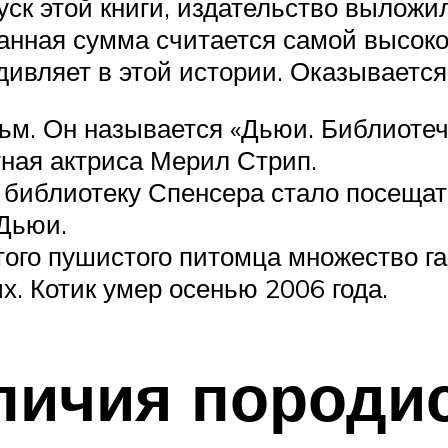
ск этой книги, издательство выложил
данная сумма считается самой высок
удивляет в этой истории. Оказывается
льм. Он называется «Дьюи. Библиотеч
ная актриса Мерил Стрип.
то библиотеку Спенсера стало посещ
 Дьюи.
этого пушистого питомца множество г
х. Котик умер осенью 2006 года.
личия породи