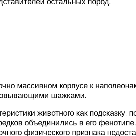
дставителей остальных пород.
очно массивном корпусе к наполеонам
нцовывающими шажками.
теристики животного как подсказку,
редков объединились в его фенотипе.
очного физического признака недост