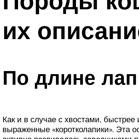
Породы кош
их описани
По длине лап
Как и в случае с хвостами, быстре
выраженные «коротколапики». Эта о
активно развивалась заводчиками п