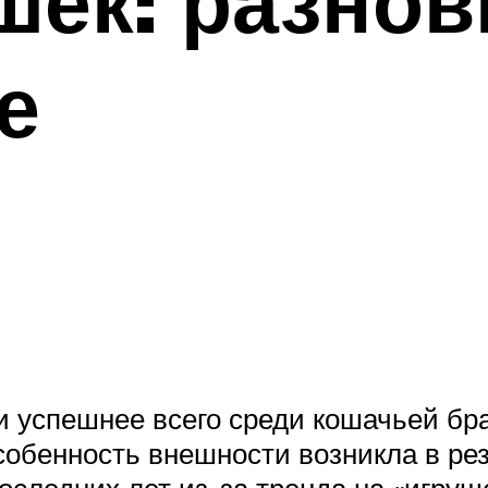
ек: разнов
е
е и успешнее всего среди кошачьей 
собенность внешности возникла в рез
оследних лет из-за тренда на «игру