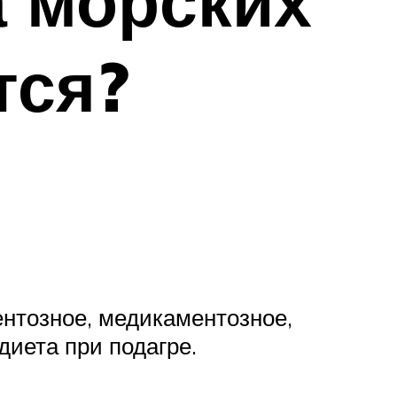
а морских
тся?
нтозное, медикаментозное,
иета при подагре.