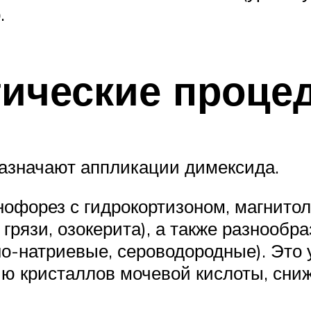
.
тические проце
назначают аппликации димексида.
нофорез с гидрокортизоном, магнито
грязи, озокерита), а также разнооб
о-натриевые, сероводородные). Это
ию кристаллов мочевой кислоты, сни