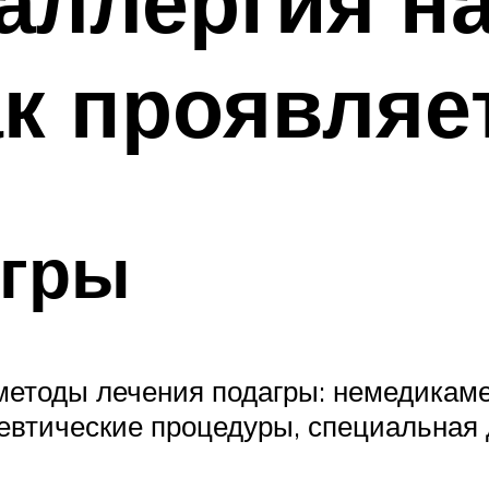
аллергия н
ак проявляе
агры
методы лечения подагры: немедикаме
евтические процедуры, специальная д