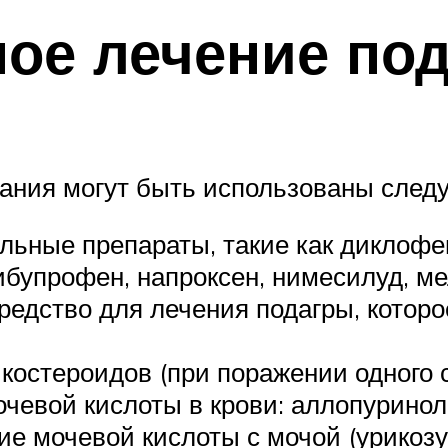
ое лечение по
ания могут быть использованы следу
ьные препараты, такие как диклофе
ибупрофен, напроксен, нимесилуд, ме
едство для лечения подагры, которо
костероидов (при поражении одного с
чевой кислоты в крови: аллопуринол,
е мочевой кислоты с мочой (урикозу