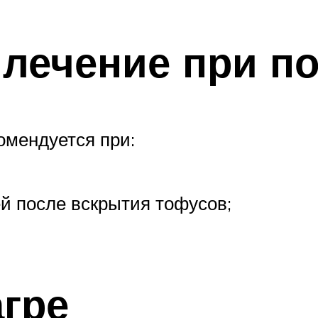
 лечение при п
омендуется при:
 после вскрытия тофусов;
агре