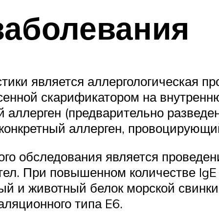
заболевания
тики является аллергологическая про
енной скарификатором на внутреннюю
й аллерген (предварительно разведе
конкретный аллерген, провоцирующи
го обследования является проведен
тел. При повышенном количестве IgE
й и животный белок морской свинки.
аляционного типа E6.